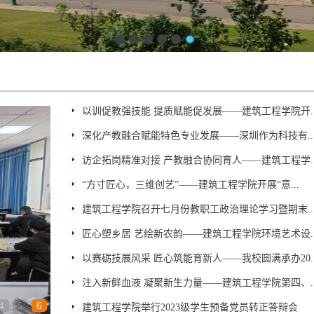
以训促教强技能 提质赋能促发展——建筑工程学院开..
深化产教融合赋能特色专业发展——深圳作为科技有..
访企拓岗精准对接 产教融合协同育人——建筑工程学..
“方寸匠心，三维创艺”——建筑工程学院开展“意...
建筑工程学院召开七月份教职工政治理论学习暨期末..
匠心塑乡居 艺绘新农韵——建筑工程学院环境艺术设..
以赛砺技展风采 匠心筑能育新人——我校圆满承办20..
注入新鲜血液 凝聚新生力量——建筑工程学院第四、..
4
5
6
建筑工程学院举行2023级学生预备党员转正答辩会