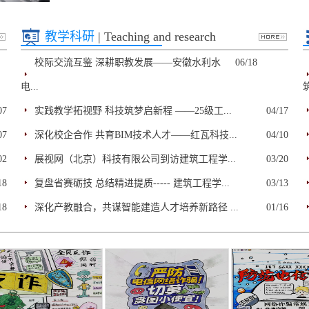
教学科研
| Teaching and research
校际交流互鉴 深耕职教发展——安徽水利水
06/18
电...
筑
07
实践教学拓视野 科技筑梦启新程 ——25级工...
04/17
07
深化校企合作 共育BIM技术人才——红瓦科技...
04/10
02
展视网（北京）科技有限公司到访建筑工程学...
03/20
18
复盘省赛砺技 总结精进提质----- 建筑工程学...
03/13
18
深化产教融合，共谋智能建造人才培养新路径 ...
01/16