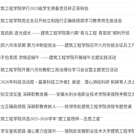
建筑工程学院举行2023级学生预备党员转正答辩会
建筑工程学院党总支召开树立和践行正确政绩观学习教育师生座谈会
青苗启航 逐光成长 ——建筑工程学院第六期“青马工程·青苗班”顺利开班
抢抓六月攻坚期 聚力冲刺促就业——建筑工程学院召开六月份就业征兵工
巧手包青团 浓情迎端午 ——建筑工程学院开展端午主题实践活动
建筑工程学院开展六月份教职工政治理论学习会议暨主题党日活动
【2026年科技活动周・最美科技工作者】谢波：潜心测绘科研 躬耕育人沃
校际交流互鉴 深耕职教发展——安徽水利水电职业技术学院来我院考察交
树立正确政绩观 深耕职教育新人——校领导赴建筑工程学院讲授专题党课
筑工程学院评选2025-2026学年“建工星榜样—志愿之星”
互学互鉴拓思路 凝心聚力促提升——我院赴安徽职业技术大学建筑工程学院开