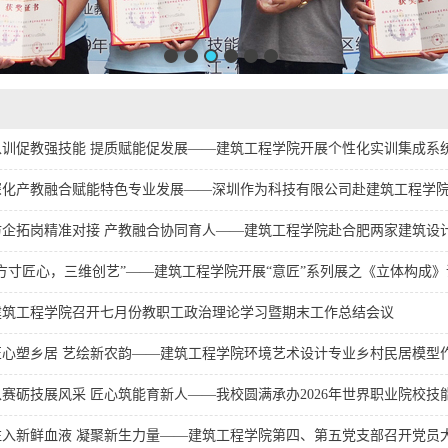
以训促教强技能 提质赋能促发展——建筑工程学院开展个性化实训集成系
深化产教融合赋能特色专业发展——深圳作为科技有限公司赴建筑工程学院开
访企拓岗精准对接 产教融合协同育人——建筑工程学院赴合肥两家建筑设计科
“方寸匠心，三维创艺”——建筑工程学院开展“意匠”系列展之《立体构成》课.
建筑工程学院召开七月份教职工政治理论学习暨期末工作总结会议
匠心塑乡居 艺绘新农韵——建筑工程学院环境艺术设计专业乡村民居模型作业
以赛砺技展风采 匠心筑能育新人——我校圆满承办2026年世界职业院校技能大
注入新鲜血液 凝聚新生力量——建筑工程学院第四、第五党支部召开党员