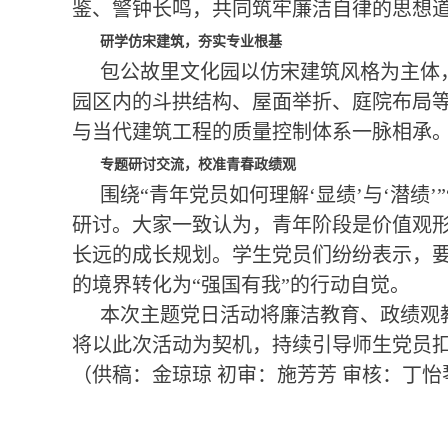
鉴、警钟长鸣，共同筑牢廉洁自律的思想
研学仿宋建筑，夯实专业根基
包公故里文化园以仿宋建筑风格为主体
园区内的斗拱结构、屋面举折、庭院布局
与当代建筑工程的质量控制体系一脉相承
专题研讨交流，校准青春政绩观
围绕“青年党员如何理解‘显绩’与‘潜绩
研讨。大家一致认为，青年阶段是价值观形
长远的成长规划。学生党员们纷纷表示，要
的境界转化为“强国有我”的行动自觉。
本次主题党日活动将廉洁教育、政绩观
将以此次活动为契机，持续引导师生党员扣
（供稿：金琼琼 初审：施芳芳 审核：丁怡