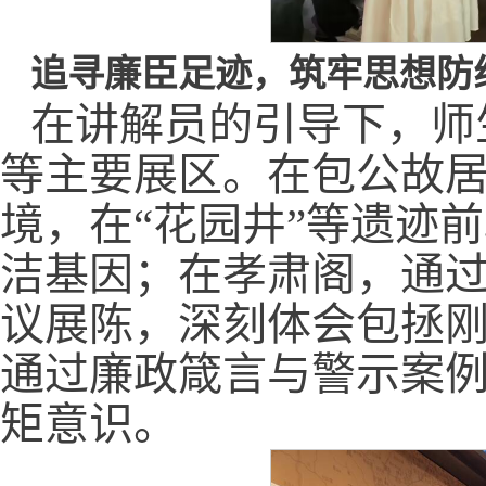
追寻廉臣足迹，筑牢思想防
在讲解员的引导下，师
等主要展区。在包公故
境，在“花园井”等遗迹
洁基因；在孝肃阁，通
议展陈，深刻体会包拯
通过廉政箴言与警示案
矩意识。